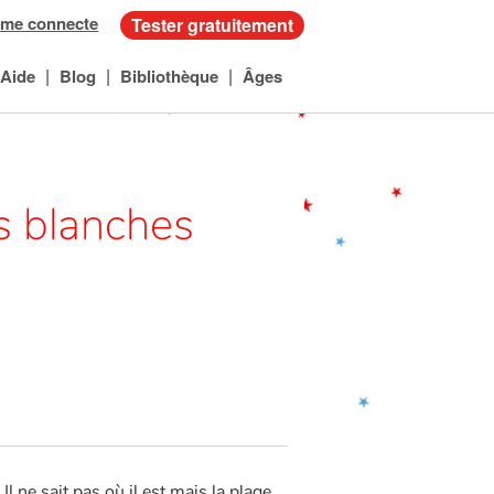
 me connecte
Tester gratuitement
|
|
|
Aide
Blog
Bibliothèque
Âges
es blanches
 ne sait pas où il est mais la plage