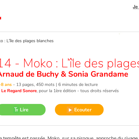
Je
: L’île des plages blanches
14 - Moko : L’île des plag
Arnaud de Buchy
&
Sonia Grandame
-8 ans
-
13 pages, 450 mots | 6 minutes de lecture
©
Le Regard Sonore
, pour la 1ère édition - tous droits réservés
Lire
Ecouter
a tempête est passée. Moko, sur sa pirogue, approche du rivage. Il