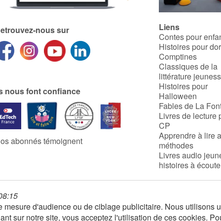
Liens
etrouvez-nous sur
Contes pour enfa
Histoires pour do
Comptines
Classiques de la
littérature jeunes
Histoires pour
ls nous font confiance
Halloween
Fables de La Fon
Livres de lecture 
CP
Apprendre à lire 
os abonnés témoignent
méthodes
Livres audio jeun
histoires à écoute
 08:15
 de mesure d'audience ou de ciblage publicitaire. Nous utilison
nt sur notre site, vous acceptez l'utilisation de ces cookies. Po