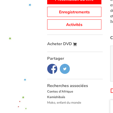
e
d
Enregistrements
e
î
Activités
C
Acheter DVD
Partager
Recherches associées
D
Contes d'Afrique
Kamishibaïs
Moko, enfant du monde