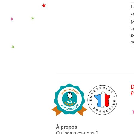
L
c
M
a
s
s
D
p
À propos
Qui sommes-nous ?