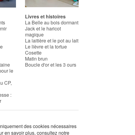
Livres et histoires
nts
La Belle au bois dormant
rmir
Jack et le haricot
magique
La laitière et le pot au lait
se
Le lièvre et la tortue
Cosette
Matin brun
taine
Boucle d'or et les 3 ours
pour le
au CP,
esse :
r
s uniquement des cookies nécessaires
ur en savoir plus, consultez notre