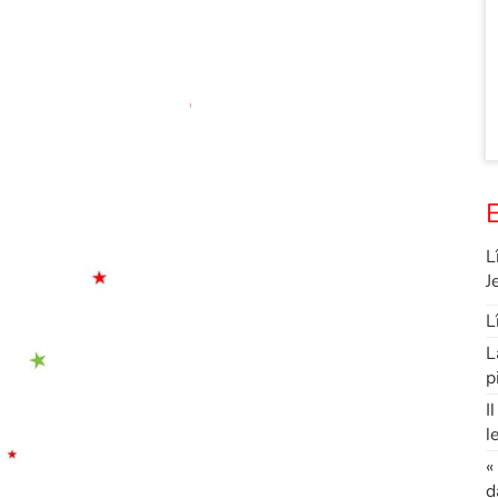
E
L
J
L
L
p
I
l
«
d