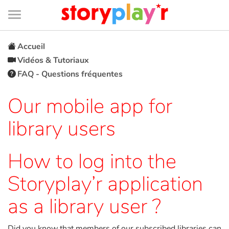
Connexion
Menu
Contenu
Recherche
Bibliothèque
Bas
de
page
Menu
➜
EN
Accueil
Vidéos & Tutoriaux
Je me connecte
FAQ - Questions fréquentes
Tester gratuitement
Our mobile app for
library users
Bibliothèque
How to log into the
Prix
Storyplay’r application
Accueil
as a library user ?
Contes d'ici et d'ailleurs
Did you know that members of our subscribed libraries can