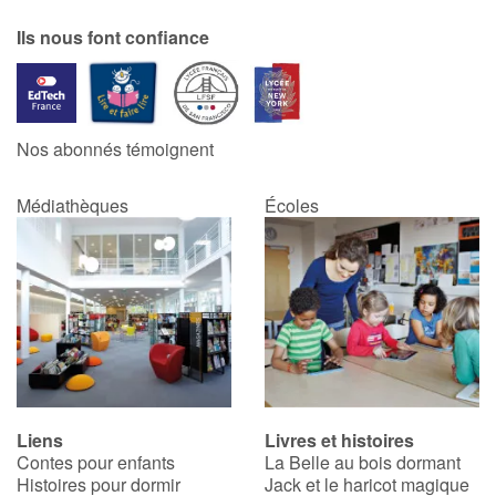
Ils nous font confiance
Apprendre les langues
Dyslexie, troubles de la lecture
Nos abonnés témoignent
Nos listes de lecture
Médiathèques
Écoles
Les plus lus
Coups de coeur
Liens
Livres et histoires
Contes pour enfants
La Belle au bois dormant
Histoires pour dormir
Jack et le haricot magique