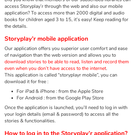
Fable, mythe, littérature et poésie
access Storyplay’r through the web and also our mobile
application? To access more than 2000 digital and audio
Princesses et princes, rois, reines et dragons
books for children aged 3 to 15, it’s easy! Keep reading for
the details.
Ogres, monstres et sorcières
Storyplay’r mobile application
Héroïnes et héros
Our application offers you superior user comfort and ease
of navigation than the web version and allows you to
download stories to be able to read, listen and record them
Écologie, nature, saisons
even when you don’t have access to the internet
.
This application is called “storyplayr mobile”, you can
Les animaux
download it for free :
For iPad & iPhone : from the Apple Store
Voyage, épopée, enquête, aventure
For Android : from the Google Play Store
Autour du monde
Once the application is launched, you’ll need to log in with
your login details (email & password) to access all the
stories & functionalities.
Apprentissage
How to log in to the Storyplay’r application?