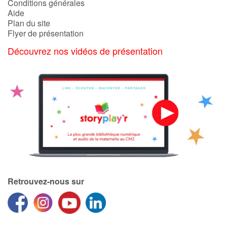
Conditions générales
Aide
Plan du site
Blog
Flyer de présentation
Découvrez nos vidéos de présentation
Actualités
Par thématique
Rencontres et témoignages
Contes d'ici et d'ailleurs
Autour de la lecture
Apprendre à lire
Retrouvez-nous sur
Livre audio
Activités et ateliers