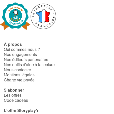
Catalogue anglais
Contraste +
À propos
Aide
Qui sommes-nous ?
Nos engagements
Accueil
Nos éditeurs partenaires
Nos outils d'aide à la lecture
Nous contacter
Famille
Mentions légales
Charte vie privée
Écoles
S'abonner
Les offres
Médiathèques
Code cadeau
Vidéos & Tutoriaux
L'offre Storyplay'r