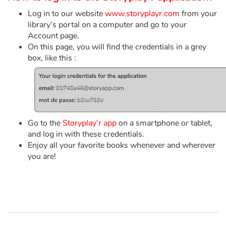
Art, espace, activité
Log in to our website
www.storyplayr.com
from your
library’s portal on a computer and go to your
Documentaires
Account page.
On this page, you will find the credentials in a grey
En famille
box, like this :
Quotidien et loisirs
À l'école
Go to the
Storyplay’r app
on a smartphone or tablet,
Fêtes et évènements
and log in with these credentials.
Enjoy all your favorite books whenever and wherever
Amour et amitié
you are!
Sujets de société
Émotions et sentiments
Formats et illustrations