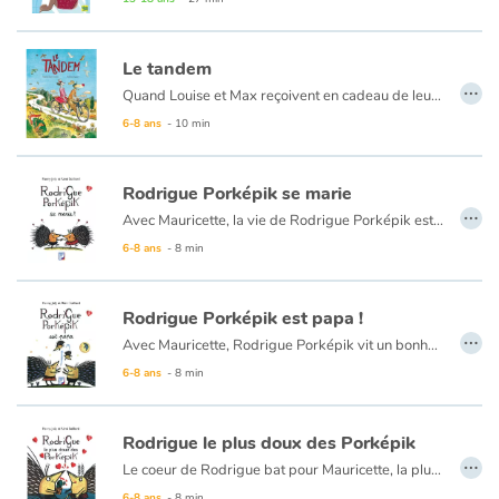
Un saut dans la rivière - Deux garçons, de 12 et 17 ans, passent la journée au bord d’une rivière. L’aîné, soucieux de répondre aux injonctions viriles, jette le plus jeune dans la rivière pour lui apprendre à nager et faire de lui «un homme».
Le tandem
…
C’est l’amour à la plage - Le regard d’une mère sur le couple que forment son grand ado et sa nouvelle petite copine. Les trois sont à la plage et le jeune homme a bien du mal à comprendre que son amie se fâche lorsqu’il l’entraîne contre son gré dans la mer.
Quand Louise et Max reçoivent en cadeau de leur voisin un magnifique tandem, les deux inséparables amis décident de partir en vacances sur le sympathique engin. Après un démarrage compliqué lié à l’adaptation requise pour trouver l’équilibre et pédaler à l’unisson, l’aventure commence avec la découverte de senteurs printanières, de paysages merveilleux...et quelques surprises en chemin !
6-8 ans
- 10 min
Un album délicieux du tandem franco-italien (Nadine Brun-Cosme - Federicio Appel) qui offre à ces deux êtres attachants une escapade vers la liberté et aux jeunes lecteurs, l’envie de les suivre en pédalant avec eux !
Rodrigue Porképik se marie
…
Avec Mauricette, la vie de Rodrigue Porképik est magnifique, féerique. Si fantastique qu'il décide de se marier et d'organiser une fête, trés chouette. Mais au moment d'aller dormir, les choses se compliquent. Où trouver un lit pratique pour monsieur et madame Porképik ?
6-8 ans
- 8 min
Rodrigue Porképik est papa !
…
Avec Mauricette, Rodrigue Porképik vit un bonheur fantastique. Ils vont avoir un bébé. C'est féérique ! Si c'est un garçon, il s'appellera Ludovic, si c'est une fille, Monique. Logique ! Leur petit Porképik sera absolument magnifique. Mais Rodrigue panique... Fera-t-il un bon papa Porképik ?
6-8 ans
- 8 min
Rodrigue le plus doux des Porképik
…
Le coeur de Rodrigue bat pour Mauricette, la plus chouette des porképikettes. Mais, entre les piques qui rebiquent, un lit pas pratique et l'arrivée d'un bébé Porképik, Rodrigue s'inquiète et s'agite. Pas de panique, les deux amoureux ont toujours une bonne idée pour rendre la vie magnifique !
6-8 ans
- 8 min