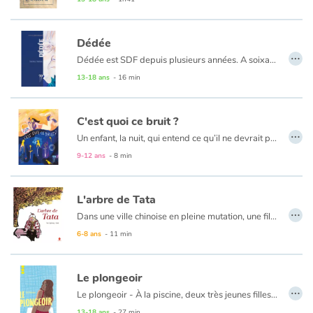
Dédée
…
Dédée est SDF depuis plusieurs années. A soixante-dix ans passés, elle a choisi de vivre dans la
rue avec, pour seul lien avec sa vie d’avant, un petit rosier blanc…
13-18 ans
- 16 min
C'est quoi ce bruit ?
…
Un enfant, la nuit, qui entend ce qu’il ne devrait pas entendre, qui devine ce qu’il ne connaît pas, quel parent ne l’a pas craint, ne l’a pas vécu ? Une histoire d’amour.
9-12 ans
- 8 min
L'arbre de Tata
…
Dans une ville chinoise en pleine mutation, une fillette est confiée par ses parents à sa grande-tante âgée. Au fil d’un lent et doux rapprochement, l'enfant découvre l’histoire personnelle de son aïeule, le secret qui anime son cœur et la lie à l’arbre planté dans le petit jardin au bout de la rue. Jusqu'au jour où des travaux transforment tout...
6-8 ans
- 11 min
Le plongeoir
…
Le plongeoir - À la piscine, deux très jeunes filles sont entraînées malgré elles en haut du plongeoir par deux garçons. D’abord flattées puis inquiètes et tétanisées, elles n’arrivent pas à se défaire de leur emprise. Quand l’une est poussée à l’eau, l’autre parvient enfin à dire non.
13-18 ans
- 27 min