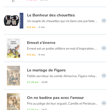
Le Bonheur des chouettes
…
Un couple de chouettes qui vit dans une parfaite harmonie est sollicité par la basse-cour qui se chamaille perpétuellement afin qu'il livre le secret de leur bonheur. Un magnifique album de 1963, du célèbre artiste suisse Celestino Piatti.
6-8 ans
- 3 min
Ernest s'énerve
…
Ernest est un poète célèbre en mal d'inspiration, mais voilà que tout le monde s'en mêle...
6-8 ans
- 9 min
Le mariage de Figaro
…
Fidèle serviteur du comte Almaviva, Figaro refuse de plier devant les grands et leurs privilèges. Il défend avec humour son honneur et son amour, en un mot, son droit d'exister. Ruses, jalousie et quiproquos vont animer cette folle journée à une cadence effrénée.
13-18 ans
- 3h49
On ne badine pas avec l'amour
…
Pris au piège de leur orgueil, Camille et Perdican inventent de cruels stratagèmes pour ne pas s’avouer leurs sentiments. Mais quand on se moque de l’amour, il se venge…
Dans cette pièce d’une lucidité désenchantée, les jeux du cœur et de la parole traduisent l’intensité sublime de la passion adolescente.
13-18 ans
- 1h41