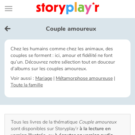
Connexion
Menu
Contenu
Recherche
Bibliothèque
Bas
de
page
Menu
➜
EN
Couple amoureux
Je me connecte
Chez les humains comme chez les animaux, des
couples se forment : ici, amour et fidélité ne font
Tester gratuitement
qu’un. Découvrez notre sélection tout en douceur
d’albums sur les couples amoureux.
Bibliothèque
Voir aussi :
Mariage
|
Métamorphose amoureuse
|
Toute la famille
Prix
Accueil
Tous les livres de la thématique
Couple amoureux
Contes d'ici et d'ailleurs
sont disponibles sur Storyplay’r
à la lecture en