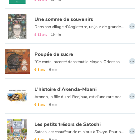
— Nous n’avons que deux légions, lui répond César. »
Catalogue anglais
Une somme de souvenirs
…
Dans son village d’Angleterre, un jour de grande braderie, M. Wilson décide de mettre en vente quelque chose de tout à fait particulier : alors que ses voisins étalent devant leur porte, le long de la rue, toutes sortes d’objets usagés dont ils tentent de se débarrasser, il expose sur sa table, lui, de vieux souvenirs qu’il a extraits de sa tête en les tirant de son oreille… Et ça marche !
9-12 ans
- 19 min
Contraste +
Poupée de sucre
Aide
…
"Ce conte, raconté dans tout le Moyen-Orient sous des versions différentes, parle d'initiation. Pas la petite, mais la grande, la vraie, celle qui transforme le monstre en humain." "Les illustrations donnent un ton drôle et léger à cette histoire de dévoration qui pourrait être effrayante."
6-8 ans
- 6 min
Accueil
Famille
L'histoire d'Akenda-Mbani
…
Arondo, la fille du roi Redjoua, est d'une rare beauté. Mais seul peut l'épouser celui qui s'engage à tomber malade si elle tombe malade, et à mourir si elle meurt. Personne n'ose la demander en mariage. Un jour cependant, arrive un homme nommé Akenda Mbani (celui qui ne fait pas deux fois la même route) qui veut épouser Arondo.
Écoles
6-8 ans
- 6 min
Médiathèques
Les petits trésors de Satoshi
…
Satoshi est chauffeur de minibus à Tokyo. Pour pimenter le trajet, il n’hésite pas à quitter l’itinéraire officiel pour s’engouffrer dans des ruelles et faire découvrir aux passagers ravis de véritables petits trésors, à quelques minutes du tumulte de la ville : ici, un magnifique parc avec un ancien temple mystérieux, là une rue couverte de plantes et de fleurs rares et colorées, un étonnant alignement de statuettes décorées... Avec Satoshi, la ville devient un univers magique !
Vidéos & Tutoriaux
6-8 ans
- 9 min