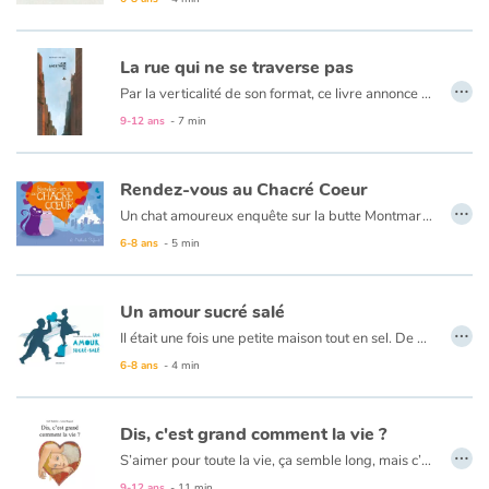
Apprendre les langues
La rue qui ne se traverse pas
…
Par la verticalité de son format, ce livre annonce à la fois le décor et le thème central de l’histoire qu’il raconte: la hauteur des façades, la profondeur des rues creusent le fossé qui sépare les êtres dans l’univers urbain. Dans un tel contexte, seules les ailes de l’âme et de l’imagination permettent de conjurer la solitude. D’une fenêtre à l’autre, dans un vis-à-vis accentué par le vide de la rue, une fille et un garçon échangent leurs pensées et leurs désirs à travers le vol des moineaux qui vont et viennent d’un bâtiment à l’autre. Leur espace commun est ainsi un royaume imaginaire qui tente de se construire par-dessus les obstacles de la réalité. Leurs regards recomposent une harmonie de couleurs que ne peut détruire la grisaille de la ville.
Dyslexie, troubles de la lecture
9-12 ans
- 7 min
Nos listes de lecture
Rendez-vous au Chacré Coeur
…
Les plus lus
Un chat amoureux enquête sur la butte Montmartre pour retrouver sa Juliette. Le jour se lève sur Paris, les chats se sont promenés toute la nuit et rentrent pour dormir. Misty, le héros de « Chat chez Paris », s’inquiète : son amie le chat Juliette a disparu. Il décide de mener son enquête. De toit en toit, il va grimper la Butte-Montmartre, en explorer les recoins, faire de drôles de rencontres pour enfin découvrir pourquoi et où Juliette a disparu...
6-8 ans
- 5 min
Coups de coeur
Un amour sucré salé
…
Il était une fois une petite maison tout en sel. De bas en haut, de haut en bas, de la porte jusqu’au toit. Dans la maison de sel vivait un grand-père. Il était tout en sel. Avec Papi Sel, dans la maison de sel, vivait une petite grand-mère. Elle était tout en sucre. Le texte de la conteuse Véronique Deroide chante et enchantera les coeurs des petits et des grands. Les illustrations d'Evelyne Mary le ponctuent dans une approche résolument moderne. Un livre à partager comme une caresse pour trouver les voies secrètes de l'amour.
6-8 ans
- 4 min
Dis, c'est grand comment la vie ?
…
S’aimer pour toute la vie, ça semble long, mais c’est tellement bon. Sur les bancs de l’école comme à la piscine où se dévoile la poitrine, les mots justes de Joël Sadeler font naître des histoires de princes et princesses des temps modernes. Des baisers Banania aux mots d’amour à l’encre bleue,
Anne Buguet illustre avec brio ces premiers émois où amour rime avec toujours.
9-12 ans
- 11 min