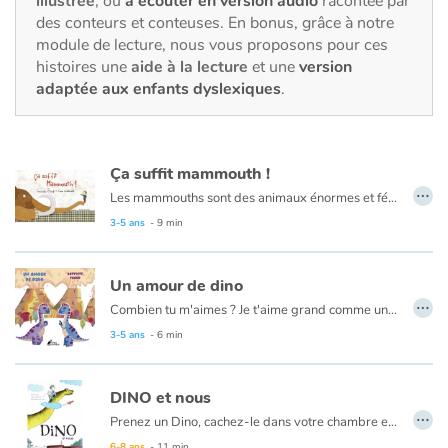
illustrée
, ou
à écouter en version audio
racontée par
Fable, mythe, littérature et poésie
des conteurs et conteuses. En bonus, grâce à notre
module de lecture, nous vous proposons pour ces
Princesses et princes, rois, reines et dragons
histoires une
aide à la lecture
et une
version
adaptée aux enfants dyslexiques
.
Ogres, monstres et sorcières
Héroïnes et héros
Ça suffit mammouth !
…
Les mammouths sont des animaux énormes et féroces. Et très rebelles. Je le sais parce que j'en ai un à la maison...
Écologie, nature, saisons
3-5 ans
- 9 min
Les animaux
Un amour de dino
…
Voyage, épopée, enquête, aventure
Combien tu m'aimes ? Je t'aime grand comme un diplodocus. Mais les comparaisons ne s'arrêtent pas là. Il y a tant de façons de dire je t'aime.
3-5 ans
- 6 min
Autour du monde
DINO et nous
Apprentissage
…
Prenez un Dino, cachez-le dans votre chambre et tout devient géant... Surtout les bêtises !
Retrouvez le second tome :
Dino la Panique
6-8 ans
- 11 min