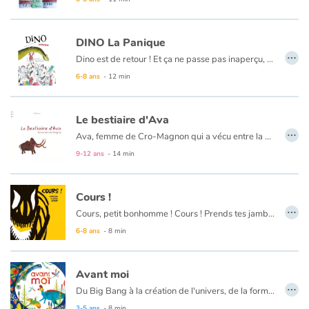
Art, espace, activité
Documentaires
DINO La Panique
…
Dino est de retour ! Et ça ne passe pas inaperçu, évidemment. La terre tremble, les arbres virevoltent et tout le monde court. Mais soudain Dino tombe raid dans le parc. Il ne bouge plus...
En famille
Retrouvez le premier tome ici :
Dino et nous
6-8 ans
- 12 min
Quotidien et loisirs
Le bestiaire d'Ava
…
Ava, femme de Cro-Magnon qui a vécu entre la Loire et les Pyrénées, il y a 22 000 ans, partage avec nous ses dessins et ses histoires d’animaux sauvages côtoyés au quotidien.
À l'école
9-12 ans
- 14 min
Fêtes et évènements
Cours !
Amour et amitié
…
Cours, petit bonhomme ! Cours ! Prends tes jambes à ton cou !
6-8 ans
- 8 min
Sujets de société
Émotions et sentiments
Avant moi
…
Du Big Bang à la création de l'univers, de la formation de la planète Terre à de l'apparition des premières cellules qui donneront naissance aux premières formes de vie marines puis terrestres jusqu'à l'arrivée d'un bébé qui naît...
Formats et illustrations
3-5 ans
- 8 min