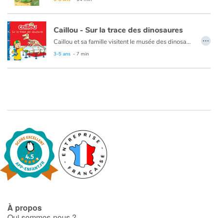
Caillou - Sur la trace des dinosaures
…
Caillou et sa famille visitent le musée des dinosaures. Caillou aime observer les squelettes de dinosaure et en apprendre davantage sur les différentes espèces. Lorsque Caillou perd la trace de ses parents, il sait quoi faire en attendant que Maman le trouve. Puis, quand il perd Rexy, Caillou retrace ses pas jusqu'à sa peluche favorite.
3-5 ans
- 7 min
Ce livre est disponible en anglis :
Caillou - The dinosaur museum
À propos
Qui sommes-nous ?