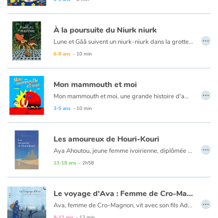
Catalogue anglais
À la poursuite du Niurk niurk
…
Lune et Gââ suivent un niurk-niurk dans la grotte du temps. Ils y croiseront une momie et un mastodonte, La Fontaine, Napoléon, Vercingétorix…
Fiction documentaire prétexte à une découverte des collections du musée Crozatier du Puy-en-Velay.
6-8 ans
- 10 min
Contraste +
Mon mammouth et moi
Aide
…
Mon mammouth et moi, une grande histoire d'amitié...
3-5 ans
- 10 min
Accueil
Famille
Les amoureux de Houri-Kouri
…
Aya Ahoutou, jeune femme ivoirienne, diplômée d'archéologie, spécialiste de la Préhistoire est appelée à se rendre au Mali pour réaliser des repérages sur un potentiel site de fouilles. Oscar Bonogo, vieux Burkinabé, doit partir sur les routes pour gagner l?argent qui lui servira à rembourser la tontine. Kim, fillette malienne, enrôlée dans une bande de mercenaires, se retrouve soudain dans la peau d?un soldat de dieu. Trois protagonistes qui prennent tour à tour la parole... pendant que nous suivons la route de Nourh et de Dhib, nos lointains ancêtres disparus il y a 300 000 ans.
Écoles
13-18 ans
- 2h58
Médiathèques
Le voyage d'Ava : Femme de Cro-Magnon
…
Ava, femme de Cro-Magnon, vit avec son fils Adam. Un jour, elle décide de partir avec ce dernier à la recherche d’Adama. Elle suit une mystérieuse chanson qu’il lui a enseigné et qui la mène sur les pas de cet homme qu’elle aime. Le voyage de la Dordogne jusqu’au Portugal est long et rude. Ava et Adam croisent toutes sortes d’animaux et marchent par vents et par pluie pour enfin trouver Adama. Mais qui est cet homme aimé ? Quels liens les unissent ?
Vidéos & Tutoriaux
9-12 ans
- 12 min