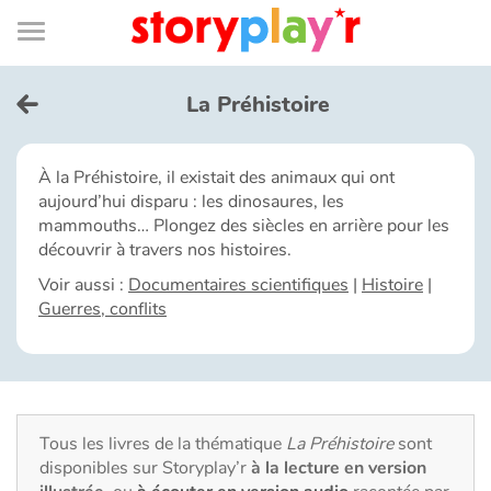
Connexion
Menu
Contenu
Recherche
Bibliothèque
Bas
de
page
Menu
➜
EN
La Préhistoire
Je me connecte
À la Préhistoire, il existait des animaux qui ont
aujourd’hui disparu : les dinosaures, les
Tester gratuitement
mammouths… Plongez des siècles en arrière pour les
découvrir à travers nos histoires.
Bibliothèque
Voir aussi :
Documentaires scientifiques
|
Histoire
|
Guerres, conflits
Prix
Accueil
Tous les livres de la thématique
La Préhistoire
sont
Contes d'ici et d'ailleurs
disponibles sur Storyplay’r
à la lecture en version