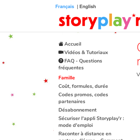
Connexion
Menu
Contenu
Recherche
Bibliothèque
Bas
Français
| English
de
page
Accueil
Vidéos & Tutoriaux
FAQ - Questions
fréquentes
V
Famille
Coût, formules, durée
Codes promos, codes
partenaires
Désabonnement
Sécuriser l'appli Storyplay'r :
mode d'emploi
Raconter à distance en