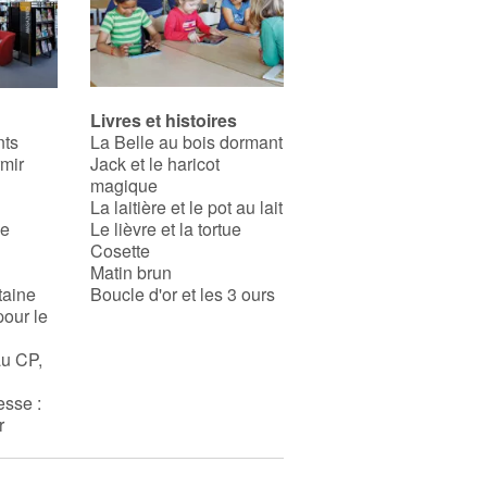
Livres et histoires
nts
La Belle au bois dormant
rmir
Jack et le haricot
magique
La laitière et le pot au lait
se
Le lièvre et la tortue
Cosette
Matin brun
taine
Boucle d'or et les 3 ours
pour le
au CP,
esse :
r