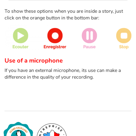
To show these options when you are inside a story, just
Catalogue anglais
click on the orange button in the bottom bar:
Contraste +
Aide
Use of a microphone
If you have an external microphone, its use can make a
Accueil
difference in the quality of your recording.
Famille
Écoles
Médiathèques
Vidéos & Tutoriaux