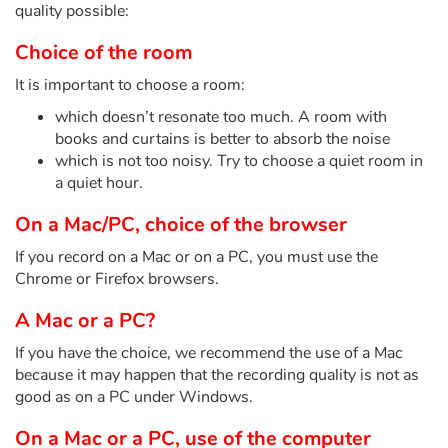
Fable, mythe, littérature et poésie
quality possible:
Choice of the room
Princesses et princes, rois, reines et dragons
It is important to choose a room:
Ogres, monstres et sorcières
which doesn’t resonate too much. A room with
books and curtains is better to absorb the noise
Héroïnes et héros
which is not too noisy. Try to choose a quiet room in
a quiet hour.
Écologie, nature, saisons
On a Mac/PC, choice of the browser
Les animaux
If you record on a Mac or on a PC, you must use the
Chrome or Firefox browsers.
Voyage, épopée, enquête, aventure
A Mac or a PC?
If you have the choice, we recommend the use of a Mac
Autour du monde
because it may happen that the recording quality is not as
good as on a PC under Windows.
Apprentissage
On a Mac or a PC, use of the computer