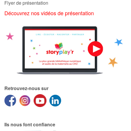
Flyer de présentation
Découvrez nos vidéos de présentation
Apprendre les langues
Dyslexie, troubles de la lecture
Nos listes de lecture
Les plus lus
Coups de coeur
Retrouvez-nous sur
Ils nous font confiance