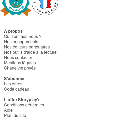
Blog
Actualités
À propos
Qui sommes-nous ?
Par thématique
Nos engagements
Nos éditeurs partenaires
Nos outils d'aide à la lecture
Rencontres et témoignages
Nous contacter
Mentions légales
Contes d'ici et d'ailleurs
Charte vie privée
S'abonner
Autour de la lecture
Les offres
Code cadeau
Apprendre à lire
L'offre Storyplay'r
Conditions générales
Livre audio
Aide
Plan du site
Activités et ateliers