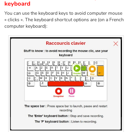
Art, espace, activité
keyboard
You can use the keyboard keys to avoid computer mouse
Documentaires
« clicks ». The keyboard shortcut options are (on a French
computer keyboard):
En famille
Quotidien et loisirs
À l'école
Fêtes et évènements
Amour et amitié
Sujets de société
Émotions et sentiments
Formats et illustrations