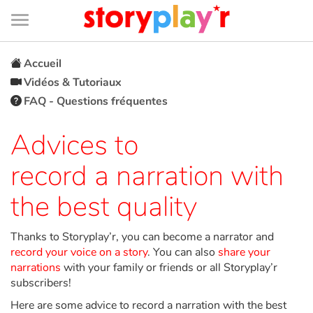
Connexion
Menu
Contenu
Recherche
Bibliothèque
Bas
de
page
Menu
➜
EN
Accueil
Vidéos & Tutoriaux
Je me connecte
FAQ - Questions fréquentes
Tester gratuitement
Advices to
record a narration with
Bibliothèque
the best quality
Prix
Thanks to Storyplay’r, you can become a narrator and
Accueil
record your voice on a story
. You can also
share your
narrations
with your family or friends or all Storyplay’r
subscribers!
Contes d'ici et d'ailleurs
Here are some advice to record a narration with the best